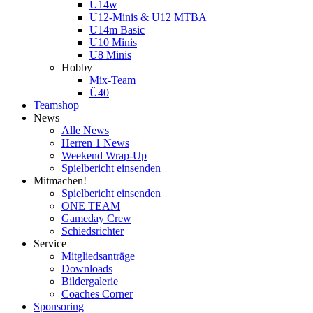
U14w
U12-Minis & U12 MTBA
U14m Basic
U10 Minis
U8 Minis
Hobby
Mix-Team
Ü40
Teamshop
News
Alle News
Herren 1 News
Weekend Wrap-Up
Spielbericht einsenden
Mitmachen!
Spielbericht einsenden
ONE TEAM
Gameday Crew
Schiedsrichter
Service
Mitgliedsanträge
Downloads
Bildergalerie
Coaches Corner
Sponsoring