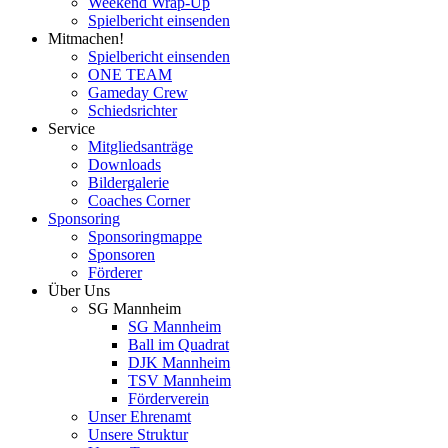
Weekend Wrap-Up
Spielbericht einsenden
Mitmachen!
Spielbericht einsenden
ONE TEAM
Gameday Crew
Schiedsrichter
Service
Mitgliedsanträge
Downloads
Bildergalerie
Coaches Corner
Sponsoring
Sponsoringmappe
Sponsoren
Förderer
Über Uns
SG Mannheim
SG Mannheim
Ball im Quadrat
DJK Mannheim
TSV Mannheim
Förderverein
Unser Ehrenamt
Unsere Struktur