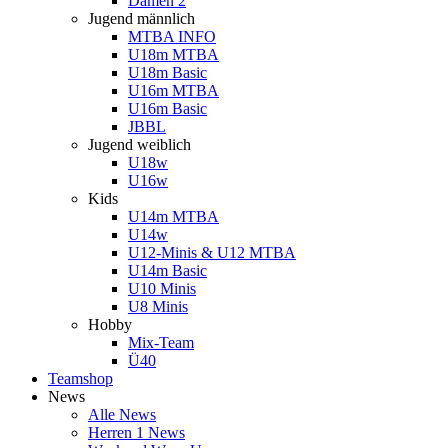
Damen 2
Jugend männlich
MTBA INFO
U18m MTBA
U18m Basic
U16m MTBA
U16m Basic
JBBL
Jugend weiblich
U18w
U16w
Kids
U14m MTBA
U14w
U12-Minis & U12 MTBA
U14m Basic
U10 Minis
U8 Minis
Hobby
Mix-Team
Ü40
Teamshop
News
Alle News
Herren 1 News