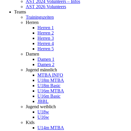
AST 2024 Volunteers – Infos
AST 2026 Volunteers
Teams
Trainingszeiten
Herren
Herren 1
Herren 2
Herren 3
Herren 4
Herren 5
Damen
Damen 1
Damen 2
Jugend männlich
MTBA INFO
U18m MTBA
U18m Basic
U16m MTBA
U16m Basic
JBBL
Jugend weiblich
U18w
U16w
Kids
U14m MTBA