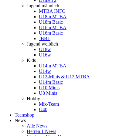
Damen 2
Jugend männlich
MTBA INFO
U18m MTBA
U18m Basic
U16m MTBA
U16m Basic
JBBL
Jugend weiblich
U18w
U16w
Kids
U14m MTBA
U14w
U12-Minis & U12 MTBA
U14m Basic
U10 Minis
U8 Minis
Hobby
Mix-Team
Ü40
Teamshop
News
Alle News
Herren 1 News