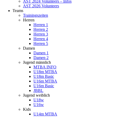
AST 2024 Volunteers – Infos
AST 2026 Volunteers
Teams
Trainingszeiten
Herren
Herren 1
Herren 2
Herren 3
Herren 4
Herren 5
Damen
Damen 1
Damen 2
Jugend männlich
MTBA INFO
U18m MTBA
U18m Basic
U16m MTBA
U16m Basic
JBBL
Jugend weiblich
U18w
U16w
Kids
U14m MTBA