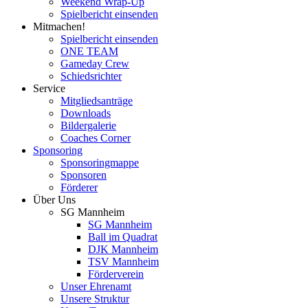
Weekend Wrap-Up
Spielbericht einsenden
Mitmachen!
Spielbericht einsenden
ONE TEAM
Gameday Crew
Schiedsrichter
Service
Mitgliedsanträge
Downloads
Bildergalerie
Coaches Corner
Sponsoring
Sponsoringmappe
Sponsoren
Förderer
Über Uns
SG Mannheim
SG Mannheim
Ball im Quadrat
DJK Mannheim
TSV Mannheim
Förderverein
Unser Ehrenamt
Unsere Struktur