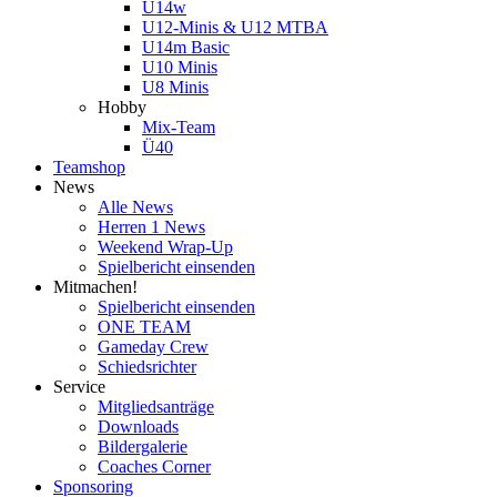
U14w
U12-Minis & U12 MTBA
U14m Basic
U10 Minis
U8 Minis
Hobby
Mix-Team
Ü40
Teamshop
News
Alle News
Herren 1 News
Weekend Wrap-Up
Spielbericht einsenden
Mitmachen!
Spielbericht einsenden
ONE TEAM
Gameday Crew
Schiedsrichter
Service
Mitgliedsanträge
Downloads
Bildergalerie
Coaches Corner
Sponsoring