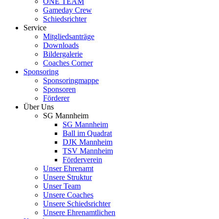
ONE TEAM
Gameday Crew
Schiedsrichter
Service
Mitgliedsanträge
Downloads
Bildergalerie
Coaches Corner
Sponsoring
Sponsoringmappe
Sponsoren
Förderer
Über Uns
SG Mannheim
SG Mannheim
Ball im Quadrat
DJK Mannheim
TSV Mannheim
Förderverein
Unser Ehrenamt
Unsere Struktur
Unser Team
Unsere Coaches
Unsere Schiedsrichter
Unsere Ehrenamtlichen