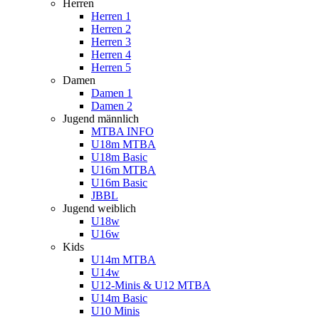
Herren
Herren 1
Herren 2
Herren 3
Herren 4
Herren 5
Damen
Damen 1
Damen 2
Jugend männlich
MTBA INFO
U18m MTBA
U18m Basic
U16m MTBA
U16m Basic
JBBL
Jugend weiblich
U18w
U16w
Kids
U14m MTBA
U14w
U12-Minis & U12 MTBA
U14m Basic
U10 Minis