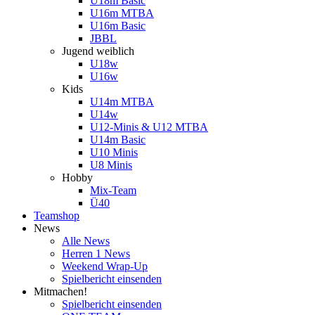
U18m Basic
U16m MTBA
U16m Basic
JBBL
Jugend weiblich
U18w
U16w
Kids
U14m MTBA
U14w
U12-Minis & U12 MTBA
U14m Basic
U10 Minis
U8 Minis
Hobby
Mix-Team
Ü40
Teamshop
News
Alle News
Herren 1 News
Weekend Wrap-Up
Spielbericht einsenden
Mitmachen!
Spielbericht einsenden