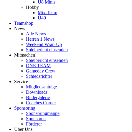
U8 Minis
Hobby
Mix-Team
Ü40
Teamshop
News
Alle News
Herren 1 News
Weekend Wrap-Up
Spielbericht einsenden
Mitmachen!
Spielbericht einsenden
ONE TEAM
Gameday Crew
Schiedsrichter
Service
Mitgliedsanträge
Downloads
Bildergalerie
Coaches Corner
Sponsoring
Sponsoringmappe
Sponsoren
Förderer
Über Uns