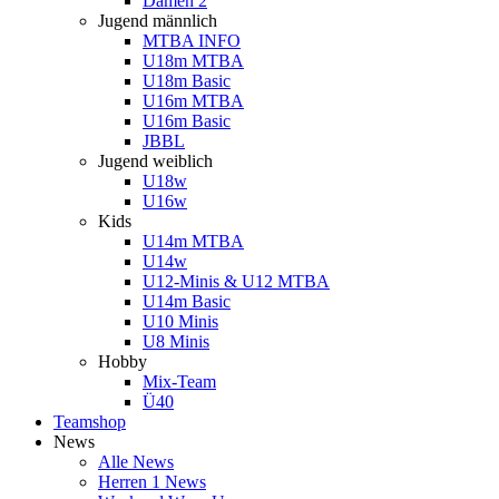
Damen 2
Jugend männlich
MTBA INFO
U18m MTBA
U18m Basic
U16m MTBA
U16m Basic
JBBL
Jugend weiblich
U18w
U16w
Kids
U14m MTBA
U14w
U12-Minis & U12 MTBA
U14m Basic
U10 Minis
U8 Minis
Hobby
Mix-Team
Ü40
Teamshop
News
Alle News
Herren 1 News