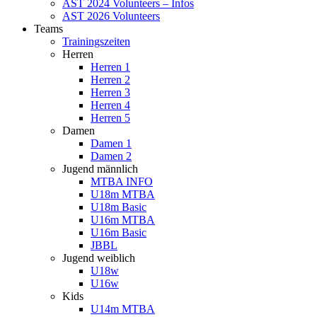
AST 2024 Volunteers – Infos
AST 2026 Volunteers
Teams
Trainingszeiten
Herren
Herren 1
Herren 2
Herren 3
Herren 4
Herren 5
Damen
Damen 1
Damen 2
Jugend männlich
MTBA INFO
U18m MTBA
U18m Basic
U16m MTBA
U16m Basic
JBBL
Jugend weiblich
U18w
U16w
Kids
U14m MTBA