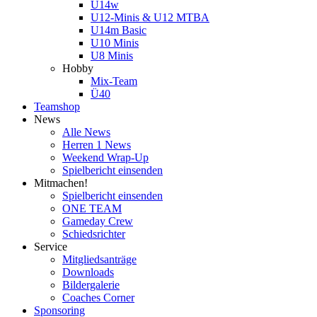
U14w
U12-Minis & U12 MTBA
U14m Basic
U10 Minis
U8 Minis
Hobby
Mix-Team
Ü40
Teamshop
News
Alle News
Herren 1 News
Weekend Wrap-Up
Spielbericht einsenden
Mitmachen!
Spielbericht einsenden
ONE TEAM
Gameday Crew
Schiedsrichter
Service
Mitgliedsanträge
Downloads
Bildergalerie
Coaches Corner
Sponsoring