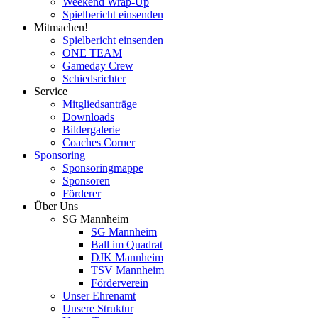
Weekend Wrap-Up
Spielbericht einsenden
Mitmachen!
Spielbericht einsenden
ONE TEAM
Gameday Crew
Schiedsrichter
Service
Mitgliedsanträge
Downloads
Bildergalerie
Coaches Corner
Sponsoring
Sponsoringmappe
Sponsoren
Förderer
Über Uns
SG Mannheim
SG Mannheim
Ball im Quadrat
DJK Mannheim
TSV Mannheim
Förderverein
Unser Ehrenamt
Unsere Struktur