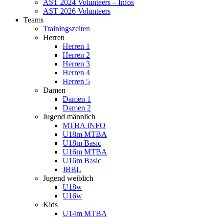
AST 2024 Volunteers – Infos
AST 2026 Volunteers
Teams
Trainingszeiten
Herren
Herren 1
Herren 2
Herren 3
Herren 4
Herren 5
Damen
Damen 1
Damen 2
Jugend männlich
MTBA INFO
U18m MTBA
U18m Basic
U16m MTBA
U16m Basic
JBBL
Jugend weiblich
U18w
U16w
Kids
U14m MTBA