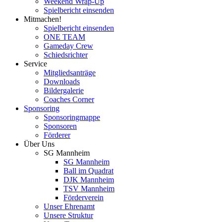
Weekend Wrap-Up
Spielbericht einsenden
Mitmachen!
Spielbericht einsenden
ONE TEAM
Gameday Crew
Schiedsrichter
Service
Mitgliedsanträge
Downloads
Bildergalerie
Coaches Corner
Sponsoring
Sponsoringmappe
Sponsoren
Förderer
Über Uns
SG Mannheim
SG Mannheim
Ball im Quadrat
DJK Mannheim
TSV Mannheim
Förderverein
Unser Ehrenamt
Unsere Struktur