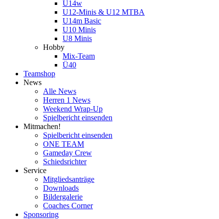
U14w
U12-Minis & U12 MTBA
U14m Basic
U10 Minis
U8 Minis
Hobby
Mix-Team
Ü40
Teamshop
News
Alle News
Herren 1 News
Weekend Wrap-Up
Spielbericht einsenden
Mitmachen!
Spielbericht einsenden
ONE TEAM
Gameday Crew
Schiedsrichter
Service
Mitgliedsanträge
Downloads
Bildergalerie
Coaches Corner
Sponsoring