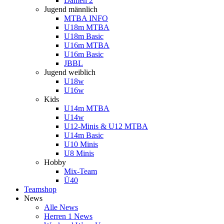
Damen 2
Jugend männlich
MTBA INFO
U18m MTBA
U18m Basic
U16m MTBA
U16m Basic
JBBL
Jugend weiblich
U18w
U16w
Kids
U14m MTBA
U14w
U12-Minis & U12 MTBA
U14m Basic
U10 Minis
U8 Minis
Hobby
Mix-Team
Ü40
Teamshop
News
Alle News
Herren 1 News