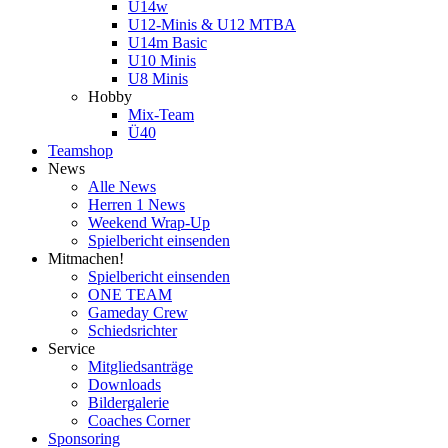
U14w
U12-Minis & U12 MTBA
U14m Basic
U10 Minis
U8 Minis
Hobby
Mix-Team
Ü40
Teamshop
News
Alle News
Herren 1 News
Weekend Wrap-Up
Spielbericht einsenden
Mitmachen!
Spielbericht einsenden
ONE TEAM
Gameday Crew
Schiedsrichter
Service
Mitgliedsanträge
Downloads
Bildergalerie
Coaches Corner
Sponsoring