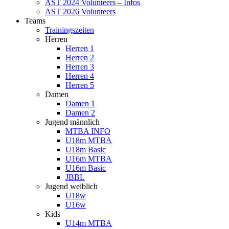
AST 2024 Volunteers – Infos
AST 2026 Volunteers
Teams
Trainingszeiten
Herren
Herren 1
Herren 2
Herren 3
Herren 4
Herren 5
Damen
Damen 1
Damen 2
Jugend männlich
MTBA INFO
U18m MTBA
U18m Basic
U16m MTBA
U16m Basic
JBBL
Jugend weiblich
U18w
U16w
Kids
U14m MTBA