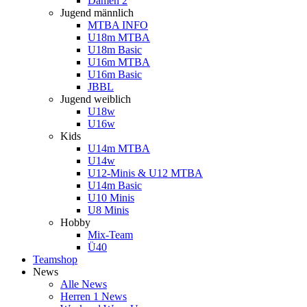
Damen 2
Jugend männlich
MTBA INFO
U18m MTBA
U18m Basic
U16m MTBA
U16m Basic
JBBL
Jugend weiblich
U18w
U16w
Kids
U14m MTBA
U14w
U12-Minis & U12 MTBA
U14m Basic
U10 Minis
U8 Minis
Hobby
Mix-Team
Ü40
Teamshop
News
Alle News
Herren 1 News