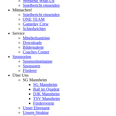
Weekend Wrap-Up
Spielbericht einsenden
Mitmachen!
Spielbericht einsenden
ONE TEAM
Gameday Crew
Schiedsrichter
Service
Mitgliedsanträge
Downloads
Bildergalerie
Coaches Corner
Sponsoring
Sponsoringmappe
Sponsoren
Förderer
Über Uns
SG Mannheim
SG Mannheim
Ball im Quadrat
DJK Mannheim
TSV Mannheim
Förderverein
Unser Ehrenamt
Unsere Struktur