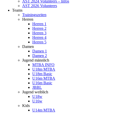
AST 2024 Volunteers – Infos
AST 2026 Volunteers
Teams
Trainingszeiten
Herren
Herren 1
Herren 2
Herren 3
Herren 4
Herren 5
Damen
Damen 1
Damen 2
Jugend männlich
MTBA INFO
U18m MTBA
U18m Basic
U16m MTBA
U16m Basic
JBBL
Jugend weiblich
U18w
U16w
Kids
U14m MTBA