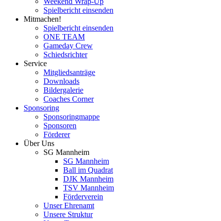
Weekend Wrap-Up
Spielbericht einsenden
Mitmachen!
Spielbericht einsenden
ONE TEAM
Gameday Crew
Schiedsrichter
Service
Mitgliedsanträge
Downloads
Bildergalerie
Coaches Corner
Sponsoring
Sponsoringmappe
Sponsoren
Förderer
Über Uns
SG Mannheim
SG Mannheim
Ball im Quadrat
DJK Mannheim
TSV Mannheim
Förderverein
Unser Ehrenamt
Unsere Struktur