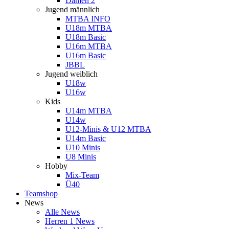
Damen 2
Jugend männlich
MTBA INFO
U18m MTBA
U18m Basic
U16m MTBA
U16m Basic
JBBL
Jugend weiblich
U18w
U16w
Kids
U14m MTBA
U14w
U12-Minis & U12 MTBA
U14m Basic
U10 Minis
U8 Minis
Hobby
Mix-Team
Ü40
Teamshop
News
Alle News
Herren 1 News