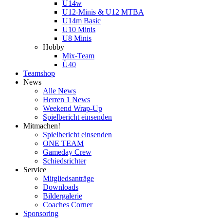
U14w
U12-Minis & U12 MTBA
U14m Basic
U10 Minis
U8 Minis
Hobby
Mix-Team
Ü40
Teamshop
News
Alle News
Herren 1 News
Weekend Wrap-Up
Spielbericht einsenden
Mitmachen!
Spielbericht einsenden
ONE TEAM
Gameday Crew
Schiedsrichter
Service
Mitgliedsanträge
Downloads
Bildergalerie
Coaches Corner
Sponsoring