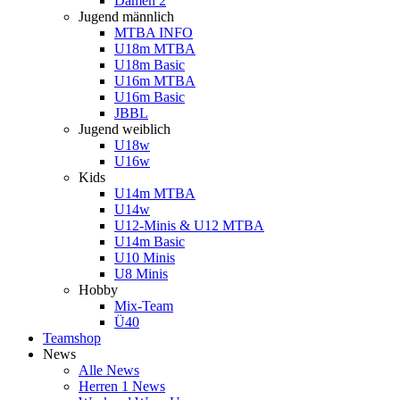
Damen 2
Jugend männlich
MTBA INFO
U18m MTBA
U18m Basic
U16m MTBA
U16m Basic
JBBL
Jugend weiblich
U18w
U16w
Kids
U14m MTBA
U14w
U12-Minis & U12 MTBA
U14m Basic
U10 Minis
U8 Minis
Hobby
Mix-Team
Ü40
Teamshop
News
Alle News
Herren 1 News