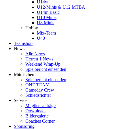
U14w
U12-Minis & U12 MTBA
U14m Basic
U10 Minis
U8 Minis
Hobby
Mix-Team
Ü40
Teamshop
News
Alle News
Herren 1 News
Weekend Wrap-Up
Spielbericht einsenden
Mitmachen!
Spielbericht einsenden
ONE TEAM
Gameday Crew
Schiedsrichter
Service
Mitgliedsanträge
Downloads
Bildergalerie
Coaches Corner
Sponsoring