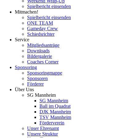
Weekend Wrap-Up
Spielbericht einsenden
Mitmachen!
Spielbericht einsenden
ONE TEAM
Gameday Crew
Schiedsrichter
Service
Mitgliedsanträge
Downloads
Bildergalerie
Coaches Corner
Sponsoring
Sponsoringmappe
Sponsoren
Förderer
Über Uns
SG Mannheim
SG Mannheim
Ball im Quadrat
DJK Mannheim
TSV Mannheim
Förderverein
Unser Ehrenamt
Unsere Struktur