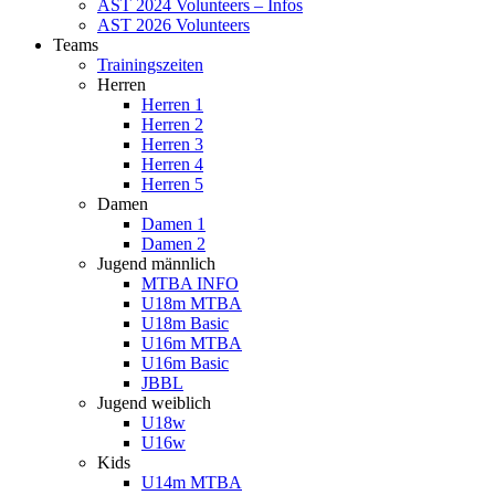
AST 2024 Volunteers – Infos
AST 2026 Volunteers
Teams
Trainingszeiten
Herren
Herren 1
Herren 2
Herren 3
Herren 4
Herren 5
Damen
Damen 1
Damen 2
Jugend männlich
MTBA INFO
U18m MTBA
U18m Basic
U16m MTBA
U16m Basic
JBBL
Jugend weiblich
U18w
U16w
Kids
U14m MTBA