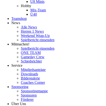
U8 Minis
Hobby
Mix-Team
Ü40
Teamshop
News
Alle News
Herren 1 News
Weekend Wrap-Up
Spielbericht einsenden
Mitmachen!
Spielbericht einsenden
ONE TEAM
Gameday Crew
Schiedsrichter
Service
Mitgliedsanträge
Downloads
Bildergalerie
Coaches Corner
Sponsoring
Sponsoringmappe
Sponsoren
Förderer
Über Uns