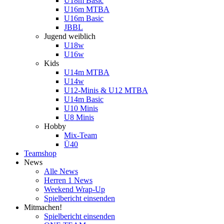
U18m Basic
U16m MTBA
U16m Basic
JBBL
Jugend weiblich
U18w
U16w
Kids
U14m MTBA
U14w
U12-Minis & U12 MTBA
U14m Basic
U10 Minis
U8 Minis
Hobby
Mix-Team
Ü40
Teamshop
News
Alle News
Herren 1 News
Weekend Wrap-Up
Spielbericht einsenden
Mitmachen!
Spielbericht einsenden