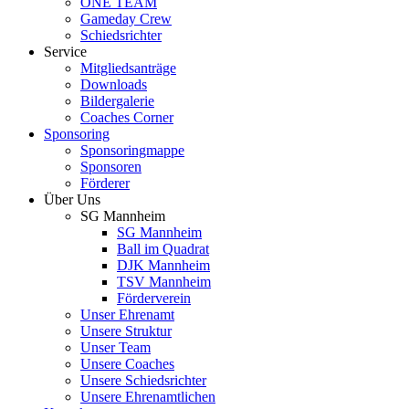
ONE TEAM
Gameday Crew
Schiedsrichter
Service
Mitgliedsanträge
Downloads
Bildergalerie
Coaches Corner
Sponsoring
Sponsoringmappe
Sponsoren
Förderer
Über Uns
SG Mannheim
SG Mannheim
Ball im Quadrat
DJK Mannheim
TSV Mannheim
Förderverein
Unser Ehrenamt
Unsere Struktur
Unser Team
Unsere Coaches
Unsere Schiedsrichter
Unsere Ehrenamtlichen