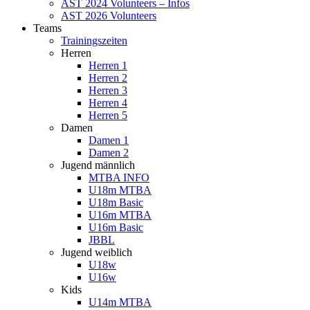
AST 2024 Volunteers – Infos
AST 2026 Volunteers
Teams
Trainingszeiten
Herren
Herren 1
Herren 2
Herren 3
Herren 4
Herren 5
Damen
Damen 1
Damen 2
Jugend männlich
MTBA INFO
U18m MTBA
U18m Basic
U16m MTBA
U16m Basic
JBBL
Jugend weiblich
U18w
U16w
Kids
U14m MTBA