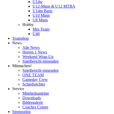
U14w
U12-Minis & U12 MTBA
U14m Basic
U10 Minis
U8 Minis
Hobby
Mix-Team
Ü40
Teamshop
News
Alle News
Herren 1 News
Weekend Wrap-Up
Spielbericht einsenden
Mitmachen!
Spielbericht einsenden
ONE TEAM
Gameday Crew
Schiedsrichter
Service
Mitgliedsanträge
Downloads
Bildergalerie
Coaches Corner
Sponsoring