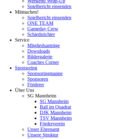
Weekend Wrap-Up
Spielbericht einsenden
Mitmachen!
Spielbericht einsenden
ONE TEAM
Gameday Crew
Schiedsrichter
Service
Mitgliedsanträge
Downloads
Bildergalerie
Coaches Corner
Sponsoring
Sponsoringmappe
Sponsoren
Förderer
Über Uns
SG Mannheim
SG Mannheim
Ball im Quadrat
DJK Mannheim
TSV Mannheim
Förderverein
Unser Ehrenamt
Unsere Struktur