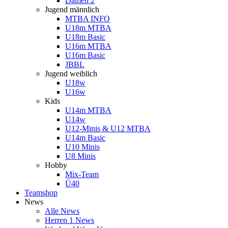
Damen 2
Jugend männlich
MTBA INFO
U18m MTBA
U18m Basic
U16m MTBA
U16m Basic
JBBL
Jugend weiblich
U18w
U16w
Kids
U14m MTBA
U14w
U12-Minis & U12 MTBA
U14m Basic
U10 Minis
U8 Minis
Hobby
Mix-Team
Ü40
Teamshop
News
Alle News
Herren 1 News