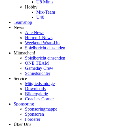
U8 Minis
Hobby
Mix-Team
Ü40
Teamshop
News
Alle News
Herren 1 News
Weekend Wrap-Up
Spielbericht einsenden
Mitmachen!
Spielbericht einsenden
ONE TEAM
Gameday Crew
Schiedsrichter
Service
Mitgliedsanträge
Downloads
Bildergalerie
Coaches Corner
Sponsoring
Sponsoringmappe
Sponsoren
Förderer
Über Uns