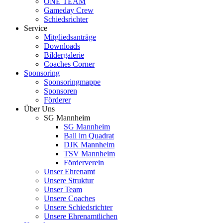
ONE TEAM
Gameday Crew
Schiedsrichter
Service
Mitgliedsanträge
Downloads
Bildergalerie
Coaches Corner
Sponsoring
Sponsoringmappe
Sponsoren
Förderer
Über Uns
SG Mannheim
SG Mannheim
Ball im Quadrat
DJK Mannheim
TSV Mannheim
Förderverein
Unser Ehrenamt
Unsere Struktur
Unser Team
Unsere Coaches
Unsere Schiedsrichter
Unsere Ehrenamtlichen