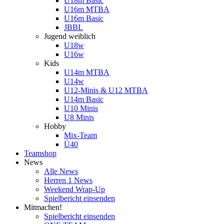
U18m Basic
U16m MTBA
U16m Basic
JBBL
Jugend weiblich
U18w
U16w
Kids
U14m MTBA
U14w
U12-Minis & U12 MTBA
U14m Basic
U10 Minis
U8 Minis
Hobby
Mix-Team
Ü40
Teamshop
News
Alle News
Herren 1 News
Weekend Wrap-Up
Spielbericht einsenden
Mitmachen!
Spielbericht einsenden