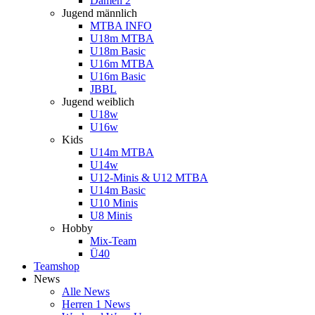
Damen 2
Jugend männlich
MTBA INFO
U18m MTBA
U18m Basic
U16m MTBA
U16m Basic
JBBL
Jugend weiblich
U18w
U16w
Kids
U14m MTBA
U14w
U12-Minis & U12 MTBA
U14m Basic
U10 Minis
U8 Minis
Hobby
Mix-Team
Ü40
Teamshop
News
Alle News
Herren 1 News