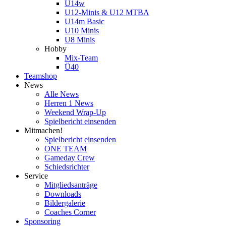
U14w
U12-Minis & U12 MTBA
U14m Basic
U10 Minis
U8 Minis
Hobby
Mix-Team
Ü40
Teamshop
News
Alle News
Herren 1 News
Weekend Wrap-Up
Spielbericht einsenden
Mitmachen!
Spielbericht einsenden
ONE TEAM
Gameday Crew
Schiedsrichter
Service
Mitgliedsanträge
Downloads
Bildergalerie
Coaches Corner
Sponsoring