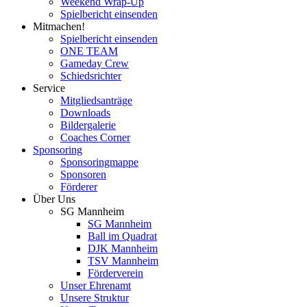
Weekend Wrap-Up
Spielbericht einsenden
Mitmachen!
Spielbericht einsenden
ONE TEAM
Gameday Crew
Schiedsrichter
Service
Mitgliedsanträge
Downloads
Bildergalerie
Coaches Corner
Sponsoring
Sponsoringmappe
Sponsoren
Förderer
Über Uns
SG Mannheim
SG Mannheim
Ball im Quadrat
DJK Mannheim
TSV Mannheim
Förderverein
Unser Ehrenamt
Unsere Struktur