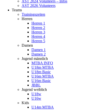
AST 2024 Volunteers – Infos
AST 2026 Volunteers
Teams
Trainingszeiten
Herren
Herren 1
Herren 2
Herren 3
Herren 4
Herren 5
Damen
Damen 1
Damen 2
Jugend männlich
MTBA INFO
U18m MTBA
U18m Basic
U16m MTBA
U16m Basic
JBBL
Jugend weiblich
U18w
U16w
Kids
U14m MTBA