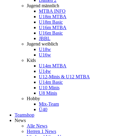
Damen 2
Jugend männlich
MTBA INFO
U18m MTBA
U18m Basic
U16m MTBA
U16m Basic
JBBL
Jugend weiblich
U18w
U16w
Kids
U14m MTBA
U14w
U12-Minis & U12 MTBA
U14m Basic
U10 Minis
U8 Minis
Hobby
Mix-Team
Ü40
Teamshop
News
Alle News
Herren 1 News