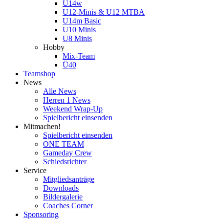
U14w
U12-Minis & U12 MTBA
U14m Basic
U10 Minis
U8 Minis
Hobby
Mix-Team
Ü40
Teamshop
News
Alle News
Herren 1 News
Weekend Wrap-Up
Spielbericht einsenden
Mitmachen!
Spielbericht einsenden
ONE TEAM
Gameday Crew
Schiedsrichter
Service
Mitgliedsanträge
Downloads
Bildergalerie
Coaches Corner
Sponsoring