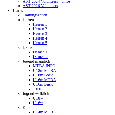
AST 2024 Volunteers – Infos
AST 2026 Volunteers
Teams
Trainingszeiten
Herren
Herren 1
Herren 2
Herren 3
Herren 4
Herren 5
Damen
Damen 1
Damen 2
Jugend männlich
MTBA INFO
U18m MTBA
U18m Basic
U16m MTBA
U16m Basic
JBBL
Jugend weiblich
U18w
U16w
Kids
U14m MTBA