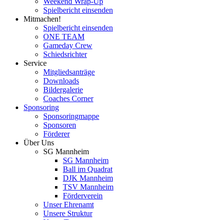
Weekend Wrap-Up
Spielbericht einsenden
Mitmachen!
Spielbericht einsenden
ONE TEAM
Gameday Crew
Schiedsrichter
Service
Mitgliedsanträge
Downloads
Bildergalerie
Coaches Corner
Sponsoring
Sponsoringmappe
Sponsoren
Förderer
Über Uns
SG Mannheim
SG Mannheim
Ball im Quadrat
DJK Mannheim
TSV Mannheim
Förderverein
Unser Ehrenamt
Unsere Struktur