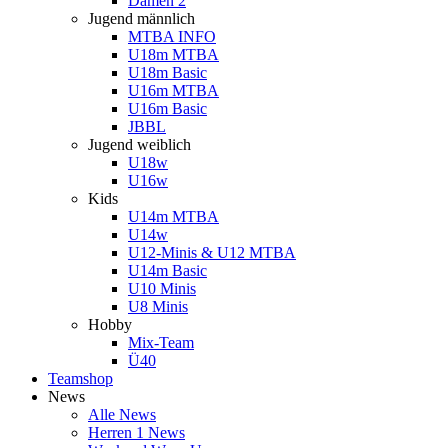
Damen 2
Jugend männlich
MTBA INFO
U18m MTBA
U18m Basic
U16m MTBA
U16m Basic
JBBL
Jugend weiblich
U18w
U16w
Kids
U14m MTBA
U14w
U12-Minis & U12 MTBA
U14m Basic
U10 Minis
U8 Minis
Hobby
Mix-Team
Ü40
Teamshop
News
Alle News
Herren 1 News