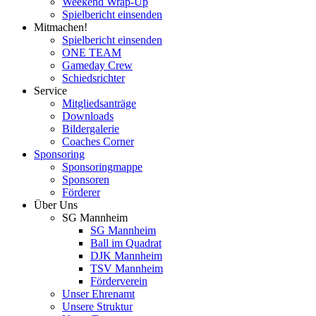
Weekend Wrap-Up
Spielbericht einsenden
Mitmachen!
Spielbericht einsenden
ONE TEAM
Gameday Crew
Schiedsrichter
Service
Mitgliedsanträge
Downloads
Bildergalerie
Coaches Corner
Sponsoring
Sponsoringmappe
Sponsoren
Förderer
Über Uns
SG Mannheim
SG Mannheim
Ball im Quadrat
DJK Mannheim
TSV Mannheim
Förderverein
Unser Ehrenamt
Unsere Struktur