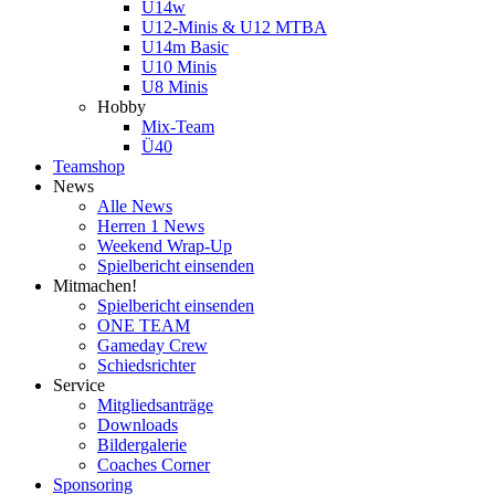
U14w
U12-Minis & U12 MTBA
U14m Basic
U10 Minis
U8 Minis
Hobby
Mix-Team
Ü40
Teamshop
News
Alle News
Herren 1 News
Weekend Wrap-Up
Spielbericht einsenden
Mitmachen!
Spielbericht einsenden
ONE TEAM
Gameday Crew
Schiedsrichter
Service
Mitgliedsanträge
Downloads
Bildergalerie
Coaches Corner
Sponsoring