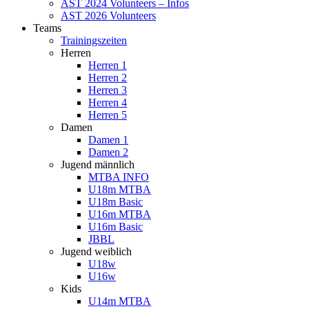
AST 2024 Volunteers – Infos
AST 2026 Volunteers
Teams
Trainingszeiten
Herren
Herren 1
Herren 2
Herren 3
Herren 4
Herren 5
Damen
Damen 1
Damen 2
Jugend männlich
MTBA INFO
U18m MTBA
U18m Basic
U16m MTBA
U16m Basic
JBBL
Jugend weiblich
U18w
U16w
Kids
U14m MTBA