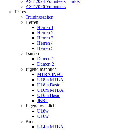
AST 2024 Volunteers – Infos
AST 2026 Volunteers
Teams
Trainingszeiten
Herren
Herren 1
Herren 2
Herren 3
Herren 4
Herren 5
Damen
Damen 1
Damen 2
Jugend männlich
MTBA INFO
U18m MTBA
U18m Basic
U16m MTBA
U16m Basic
JBBL
Jugend weiblich
U18w
U16w
Kids
U14m MTBA