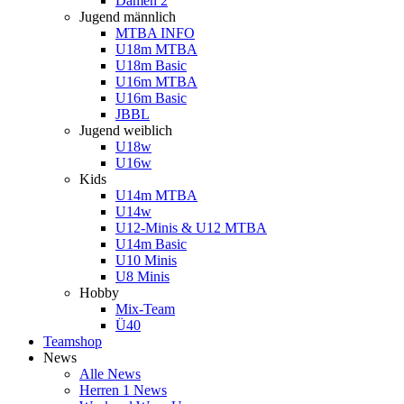
Damen 2
Jugend männlich
MTBA INFO
U18m MTBA
U18m Basic
U16m MTBA
U16m Basic
JBBL
Jugend weiblich
U18w
U16w
Kids
U14m MTBA
U14w
U12-Minis & U12 MTBA
U14m Basic
U10 Minis
U8 Minis
Hobby
Mix-Team
Ü40
Teamshop
News
Alle News
Herren 1 News