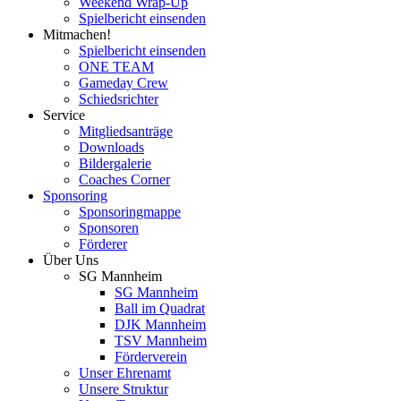
Weekend Wrap-Up
Spielbericht einsenden
Mitmachen!
Spielbericht einsenden
ONE TEAM
Gameday Crew
Schiedsrichter
Service
Mitgliedsanträge
Downloads
Bildergalerie
Coaches Corner
Sponsoring
Sponsoringmappe
Sponsoren
Förderer
Über Uns
SG Mannheim
SG Mannheim
Ball im Quadrat
DJK Mannheim
TSV Mannheim
Förderverein
Unser Ehrenamt
Unsere Struktur