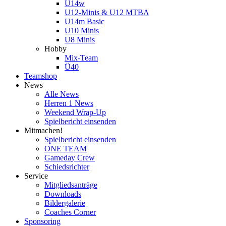
U14w
U12-Minis & U12 MTBA
U14m Basic
U10 Minis
U8 Minis
Hobby
Mix-Team
Ü40
Teamshop
News
Alle News
Herren 1 News
Weekend Wrap-Up
Spielbericht einsenden
Mitmachen!
Spielbericht einsenden
ONE TEAM
Gameday Crew
Schiedsrichter
Service
Mitgliedsanträge
Downloads
Bildergalerie
Coaches Corner
Sponsoring