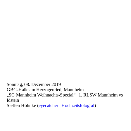
Dez.
2019
WEIHNACHTS-
SPECIAL
2019
10.12.2019
Event
,
Herren
1
Sonntag, 08. Dezember 2019
GBG-Halle am Herzogenried, Mannheim
„SG Mannheim Weihnachts-Special“ | 1. RLSW Mannheim vs
Idstein
Steffen Höhnke (
eyecatcher | Hochzeitsfotograf
)