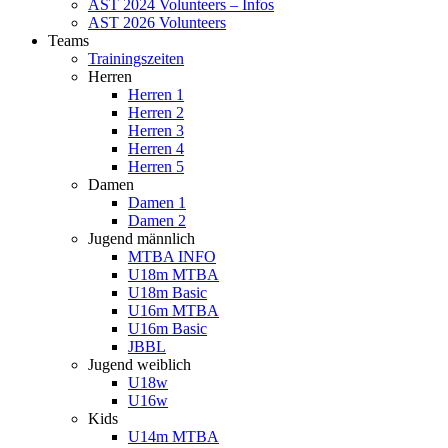
AST 2024 Volunteers – Infos
AST 2026 Volunteers
Teams
Trainingszeiten
Herren
Herren 1
Herren 2
Herren 3
Herren 4
Herren 5
Damen
Damen 1
Damen 2
Jugend männlich
MTBA INFO
U18m MTBA
U18m Basic
U16m MTBA
U16m Basic
JBBL
Jugend weiblich
U18w
U16w
Kids
U14m MTBA