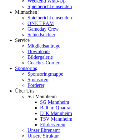
Weekend Wrap-Up
Spielbericht einsenden
Mitmachen!
Spielbericht einsenden
ONE TEAM
Gameday Crew
Schiedsrichter
Service
Mitgliedsanträge
Downloads
Bildergalerie
Coaches Corner
Sponsoring
Sponsoringmappe
Sponsoren
Förderer
Über Uns
SG Mannheim
SG Mannheim
Ball im Quadrat
DJK Mannheim
TSV Mannheim
Förderverein
Unser Ehrenamt
Unsere Struktur