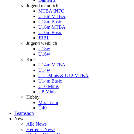
Damen 2
Jugend männlich
MTBA INFO
U18m MTBA
U18m Basic
U16m MTBA
U16m Basic
JBBL
Jugend weiblich
U18w
U16w
Kids
U14m MTBA
U14w
U12-Minis & U12 MTBA
U14m Basic
U10 Minis
U8 Minis
Hobby
Mix-Team
Ü40
Teamshop
News
Alle News
Herren 1 News