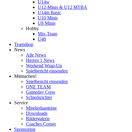
U14w
U12-Minis & U12 MTBA
U14m Basic
U10 Minis
U8 Minis
Hobby
Mix-Team
Ü40
Teamshop
News
Alle News
Herren 1 News
Weekend Wrap-Up
Spielbericht einsenden
Mitmachen!
Spielbericht einsenden
ONE TEAM
Gameday Crew
Schiedsrichter
Service
Mitgliedsanträge
Downloads
Bildergalerie
Coaches Corner
Sponsoring