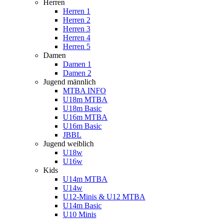
Herren
Herren 1
Herren 2
Herren 3
Herren 4
Herren 5
Damen
Damen 1
Damen 2
Jugend männlich
MTBA INFO
U18m MTBA
U18m Basic
U16m MTBA
U16m Basic
JBBL
Jugend weiblich
U18w
U16w
Kids
U14m MTBA
U14w
U12-Minis & U12 MTBA
U14m Basic
U10 Minis