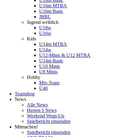
U18m Basic
U16m MTBA
U16m Basic
JBBL
Jugend weiblich
U18w
U16w
Kids
U14m MTBA
U14w
U12-Minis & U12 MTBA
U14m Basic
U10 Minis
U8 Minis
Hobby
Mix-Team
Ü40
Teamshop
News
Alle News
Herren 1 News
Weekend Wrap-Up
Spielbericht einsenden
Mitmachen!
Spielbericht einsenden