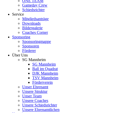
ONE TEAM
Gameday Crew
Schiedsrichter
Service
Mitgliedsanträge
Downloads
Bildergalerie
Coaches Corner
Sponsoring
Sponsoringmappe
Sponsoren
Förderer
Über Uns
SG Mannheim
SG Mannheim
Ball im Quadrat
DJK Mannheim
TSV Mannheim
Förderverein
Unser Ehrenamt
Unsere Struktur
Unser Team
Unsere Coaches
Unsere Schiedsrichter
Unsere Ehrenamtlichen