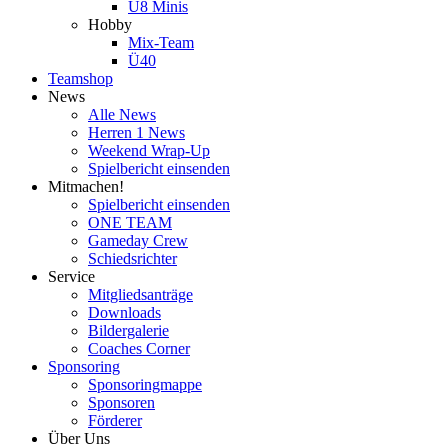
U8 Minis
Hobby
Mix-Team
Ü40
Teamshop
News
Alle News
Herren 1 News
Weekend Wrap-Up
Spielbericht einsenden
Mitmachen!
Spielbericht einsenden
ONE TEAM
Gameday Crew
Schiedsrichter
Service
Mitgliedsanträge
Downloads
Bildergalerie
Coaches Corner
Sponsoring
Sponsoringmappe
Sponsoren
Förderer
Über Uns